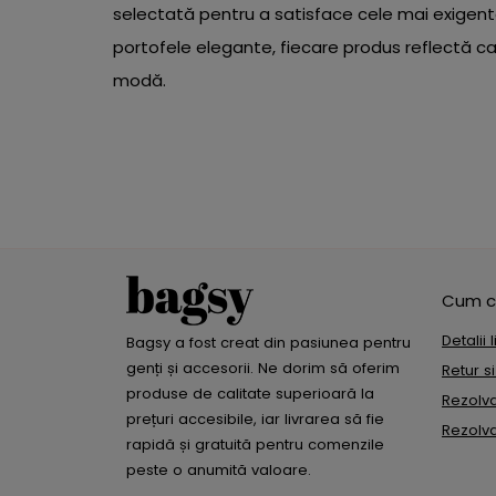
selectată pentru a satisface cele mai exigente 
portofele elegante, fiecare produs reflectă ca
modă.
Cum c
Detalii 
Bagsy a fost creat din pasiunea pentru
genți și accesorii. Ne dorim să oferim
Retur s
produse de calitate superioară la
Rezolvar
prețuri accesibile, iar livrarea să fie
Rezolvar
rapidă și gratuită pentru comenzile
peste o anumită valoare.