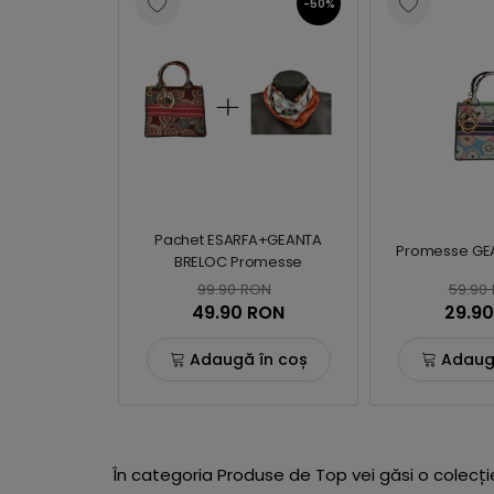
-50%
Pachet ESARFA+GEANTA
Promesse GE
BRELOC Promesse
99.90 RON
59.90
49.90 RON
29.9
Adaugă în coș
Adaug
În categoria Produse de Top vei găsi o colecți