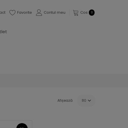
act
Favorite
Contul meu
Cos
0
tlet
Afișează