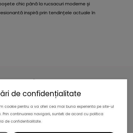
a poșete chic până la rucsacuri moderne și
esionantă inspiră prin tendințele actuale în
Newsletter
Aboneaza-te la newsletter si primesti
ări de confidențialitate
10% reducere
la prima comanda.
Valabil si pentru clientii existenti
im cookie pentru a va oferi cea mai buna experienta pe site-ul
. Prin continuarea navigarii, sunteti de acord cu politica
Abonează-te
a de confidentialitate.