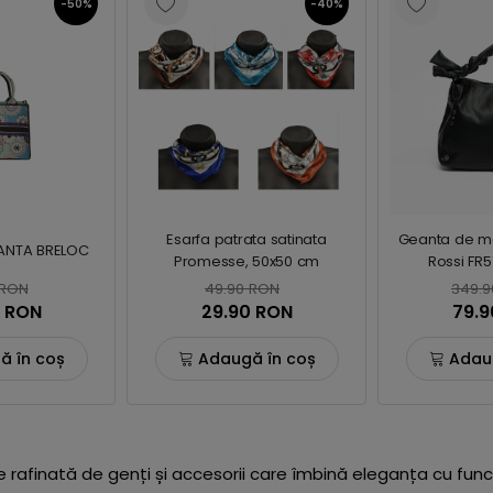
-50%
-40%
Esarfa patrata satinata
Geanta de m
ANTA BRELOC
Promesse, 50x50 cm
Rossi FR
 RON
49.90 RON
349.9
0 RON
29.90 RON
79.9
ă în coș
Adaugă în coș
Adau
e rafinată de genți și accesorii care îmbină eleganța cu func