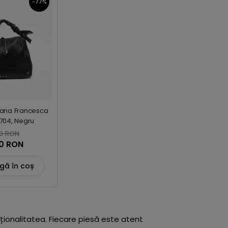
-77%
ana Francesca
5704, Negru
0 RON
0 RON
gă în coș
ționalitatea. Fiecare piesă este atent