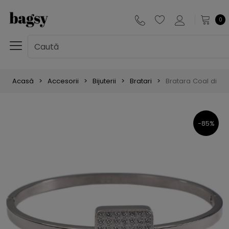
0
Acasă
Accesorii
Bijuterii
Bratari
Bratara Coal din in
-85%