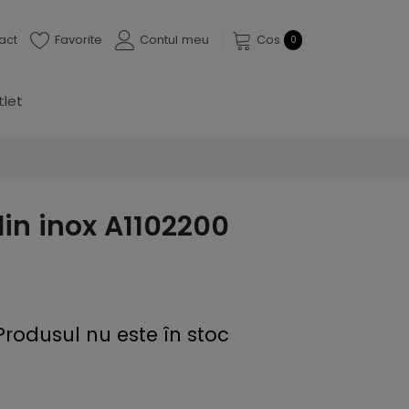
act
Favorite
Contul meu
Cos
0
tlet
din inox A1102200
Produsul nu este în stoc