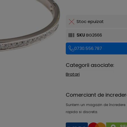
Stoc epuizat
SKU
BG2666
0730.556.787
Categorii asociate:
Bratari
Comerciant de increder
Suntem un magazin de încredere. Ofe
rapida si discreta.