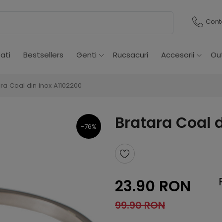
Cont
ati
Bestsellers
Genti
Rucsacuri
Accesorii
Ou
ra Coal din inox A1102200
Bratara Coal 
-76%
23.90 RON
99.90 RON