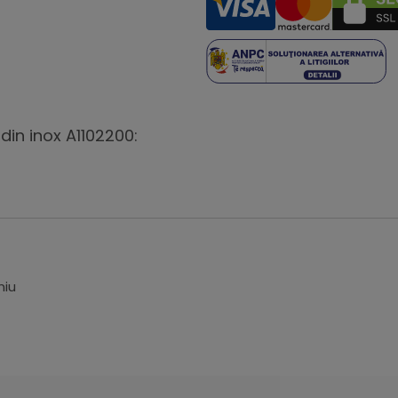
din inox A1102200:
miu