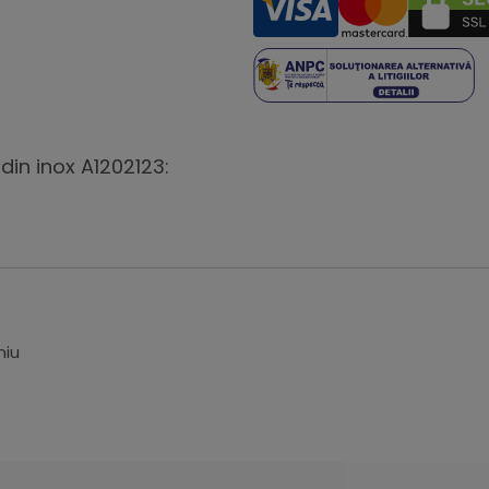
din inox A1202123:
miu