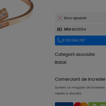
Stoc epuizat
SKU
BG2554
0730.556.787
Categorii asociate:
Bratari
Comerciant de increder
Suntem un magazin de încredere. Ofe
rapida si discreta.