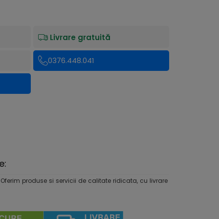
Livrare gratuită
0376.448.041
e:
rim produse si servicii de calitate ridicata, cu livrare