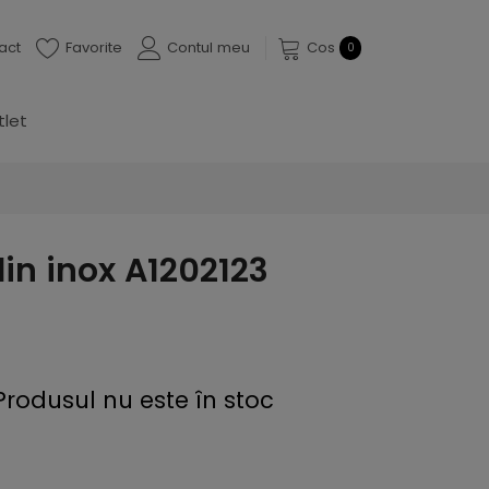
act
Favorite
Contul meu
Cos
0
tlet
in inox A1202123
Produsul nu este în stoc