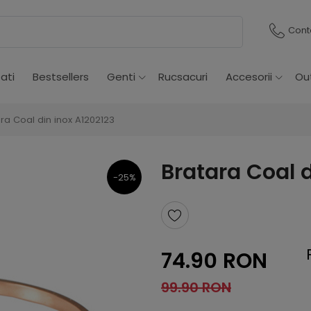
Cont
ati
Bestsellers
Genti
Rucsacuri
Accesorii
Ou
ra Coal din inox A1202123
Bratara Coal d
-25%
74.90 RON
99.90 RON