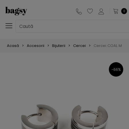
0
Acasă
Accesorii
Bijuterii
Cercei
Cercei COAL Malena 
-66%