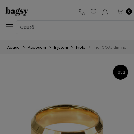
0
Acasă
Accesorii
Bijuterii
Inele
Inel COAL din inox, 
-85%