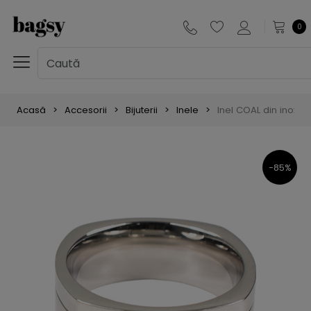
0
Acasă
Accesorii
Bijuterii
Inele
Inel COAL din inox, 
-85%