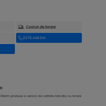
Costuri de livrare
0376.448.041
e:
rim produse si servicii de calitate ridicata, cu livrare