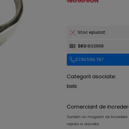
160.90 RON
Stoc epuizat
SKU
BG2668
0730.556.787
Categorii asociate:
Inele
Comerciant de increder
Suntem un magazin de încredere. Ofe
rapida si discreta.