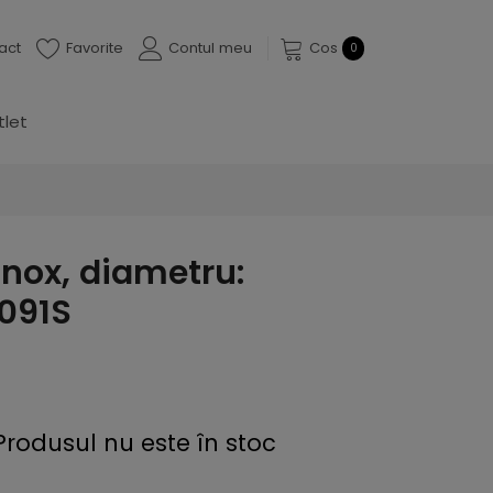
act
Favorite
Contul meu
Cos
0
tlet
inox, diametru:
091S
Produsul nu este în stoc