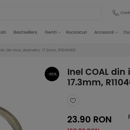
Cont
ati
Bestsellers
Genti
Rucsacuri
Accesorii
Ou
OAL din inox, diametru: 17.3mm, R1104091S
Inel COAL din 
-85%
17.3mm, R1104
23.90 RON