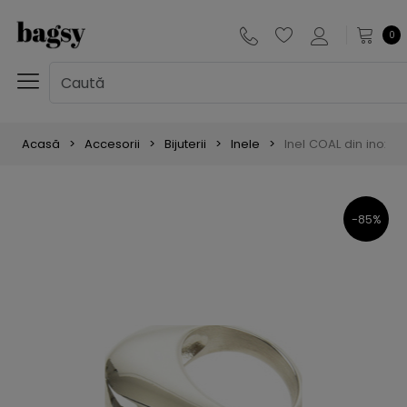
0
Acasă
Accesorii
Bijuterii
Inele
Inel COAL din inox, d
-85%