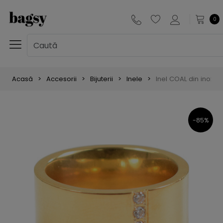
0
Acasă
Accesorii
Bijuterii
Inele
Inel COAL din inox, 
-85%