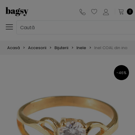
0
Acasă
Accesorii
Bijuterii
Inele
Inel COAL din inox, 
-46%