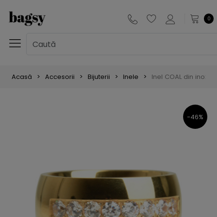
0
Acasă
Accesorii
Bijuterii
Inele
Inel COAL din inox, 
-46%