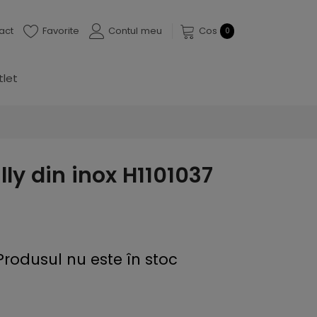
act
Favorite
Contul meu
Cos
0
tlet
lly din inox H1101037
Produsul nu este în stoc