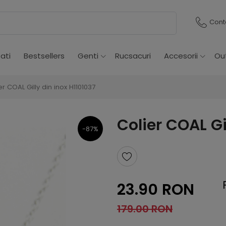
Cont
ati
Bestsellers
Genti
Rucsacuri
Accesorii
Ou
er COAL Gilly din inox H1101037
Colier COAL Gi
-87%
23.90 RON
179.00 RON