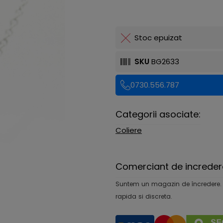
Stoc epuizat
SKU
BG2633
0730.556.787
Categorii asociate:
Coliere
Comerciant de increder
Suntem un magazin de încredere. Ofe
rapida si discreta.