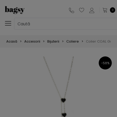
0
Acasă
Accesorii
Bijuterii
Coliere
Colier COAL Gwen 
-58%