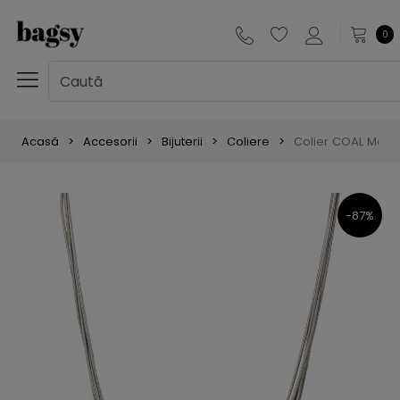
0
Acasă
Accesorii
Bijuterii
Coliere
Colier COAL Monta
-87%