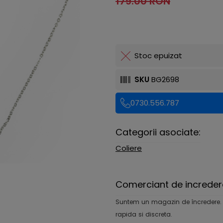
179.00 RON
Stoc epuizat
SKU
BG2698
0730.556.787
Categorii asociate:
Coliere
Comerciant de increder
Suntem un magazin de încredere. Ofe
rapida si discreta.