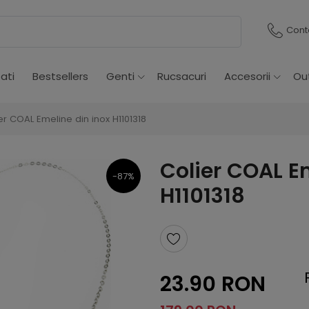
Cont
ati
Bestsellers
Genti
Rucsacuri
Accesorii
Ou
er COAL Emeline din inox H1101318
Colier COAL E
-87%
H1101318
23.90 RON