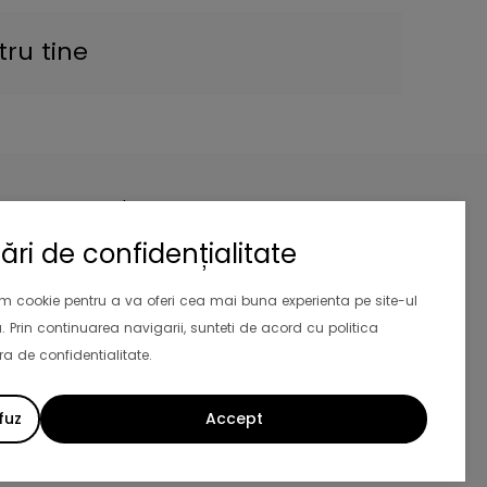
tru tine
Newsletter
Aboneaza-te la newsletter si primesti
ări de confidențialitate
10% reducere
la prima comanda.
Valabil si pentru clientii existenti
im cookie pentru a va oferi cea mai buna experienta pe site-ul
. Prin continuarea navigarii, sunteti de acord cu politica
Abonează-te
a de confidentialitate.
fuz
Accept