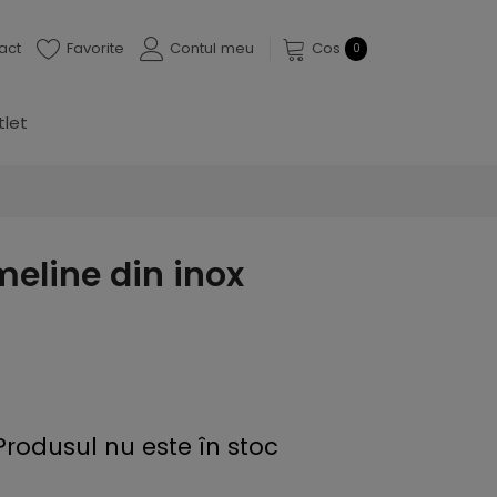
act
Favorite
Contul meu
Cos
0
tlet
meline din inox
Produsul nu este în stoc