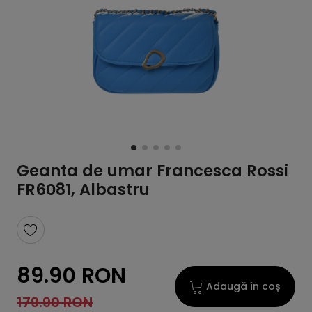
Geanta de umar Francesca Rossi
FR6081, Albastru
89.90 RON
Adaugă în coș
179.90 RON