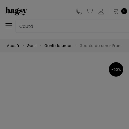
0
Acasă
Genti
Genti de umar
Geanta de umar Francesca
-50%