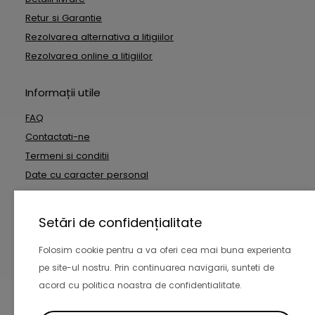
Retur si Garantie
Rezolvarea alternativa a litigiilor
Rezolvarea online a litigiilor
Informații utile
FAQ
Contactati-ne
Termeni si conditii
Date cu caracter personal
Setări de confidențialitate
Copyright © 2026 Inside Technologies SRL. Toate drepturile
rezervate
Folosim cookie pentru a va oferi cea mai buna experienta
-
pe site-ul nostru. Prin continuarea navigarii, sunteti de
acord cu politica noastra de confidentialitate.