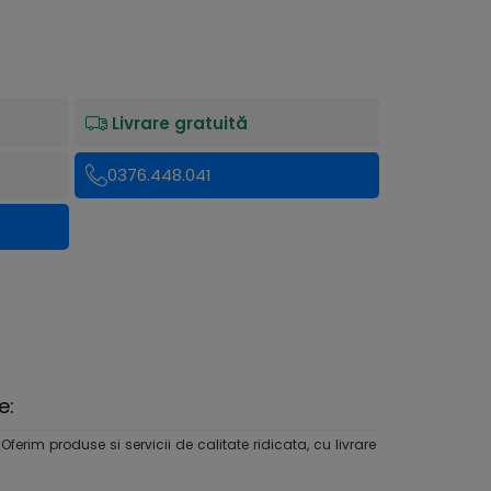
Livrare gratuită
0376.448.041
e:
rim produse si servicii de calitate ridicata, cu livrare