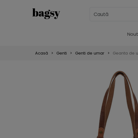
Nout
Acasă
Genti
Genti de umar
Geanta de u