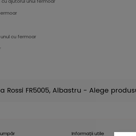
 cu ajutorul unui fermoar
 fermoar
 unul cu fermoar
r
Rossi FR5005, Albastru - Alege produsul
umpăr
Informații utile