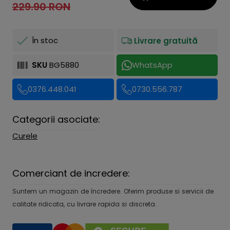
229.90 RON
În stoc
Livrare gratuită
SKU
BG5880
WhatsApp
0376.448.041
0730.556.787
Categorii asociate:
Curele
Comerciant de incredere:
Suntem un magazin de încredere. Oferim produse si servicii de
calitate ridicata, cu livrare rapida si discreta.