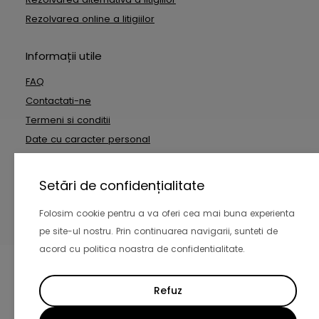
Rezolvarea online a litigiilor
Informații utile
FAQ
Contactati-ne
Termeni si conditii
Date cu caracter personal
Setări de confidențialitate
Copyright © 2026 Inside Technologies SRL. Toate drepturile
rezervate
Folosim cookie pentru a va oferi cea mai buna experienta
-
pe site-ul nostru. Prin continuarea navigarii, sunteti de
acord cu politica noastra de confidentialitate.
Refuz