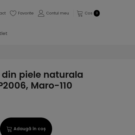
act
Favorite
Contul meu
Cos
0
tlet
din piele naturala
PP2006, Maro-110
Adaugă în coș