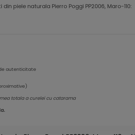
din piele naturala Pierro Poggi PP2006, Maro-110:
 de autenticitate
aproximative)
imea totala a curelei cu catarama
la.