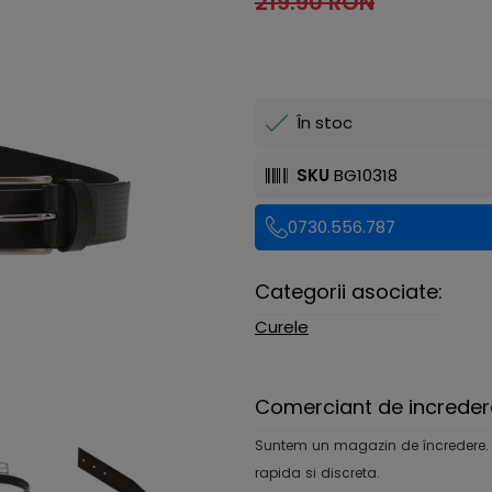
219.90 RON
În stoc
SKU
BG10318
0730.556.787
Categorii asociate:
Curele
Comerciant de increder
Suntem un magazin de încredere. Ofe
rapida si discreta.