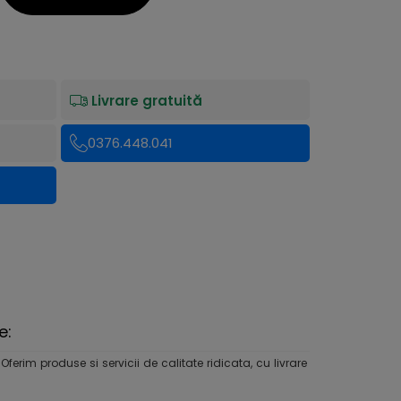
Livrare gratuită
0376.448.041
e:
rim produse si servicii de calitate ridicata, cu livrare