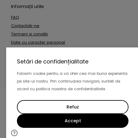
Informații utile
FAQ
Contactati-ne
Termeni si conditii
Date cu caracter personal
Setări de confidențialitate
Copyright © 2026 Inside Technologies SRL. Toate drepturile
rezervate
Folosim cookie pentru a va oferi cea mai buna experienta
pe site-ul nostru. Prin continuarea navigarii, sunteti de
-
acord cu politica noastra de confidentialitate.
Refuz
Accept