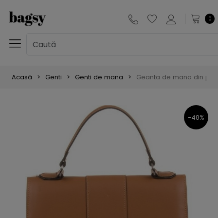
0
Acasă
Genti
Genti de mana
Geanta de mana din piel
-48%