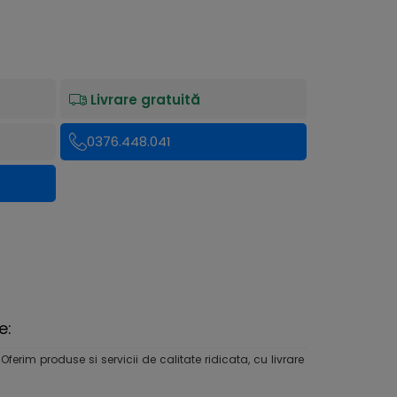
Livrare gratuită
0376.448.041
e:
rim produse si servicii de calitate ridicata, cu livrare