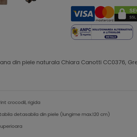
na din piele naturala Chiara Canotti CC0376, Gre
t crocodil, rigida
abila detasabila din piele (lungime max.120 cm)
superioara