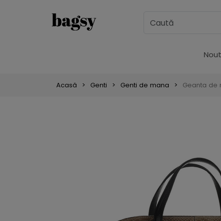
Nout
Acasă
Genti
Genti de mana
Geanta de m