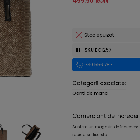
499.90 RON
Stoc epuizat
SKU
BG1257
0730.556.787
Categorii asociate:
Genti de mana
Comerciant de increder
Suntem un magazin de încredere. Ofe
rapida si discreta.