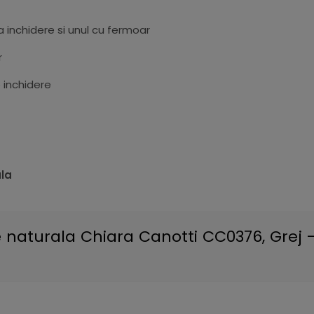
 inchidere si unul cu fermoar
r
 inchidere
ala
naturala Chiara Canotti CC0376, Grej - 