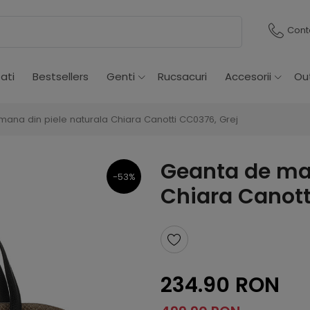
Cont
ati
Bestsellers
Genti
Rucsacuri
Accesorii
Ou
ana din piele naturala Chiara Canotti CC0376, Grej
Geanta de man
-53%
Chiara Canott
234.90 RON