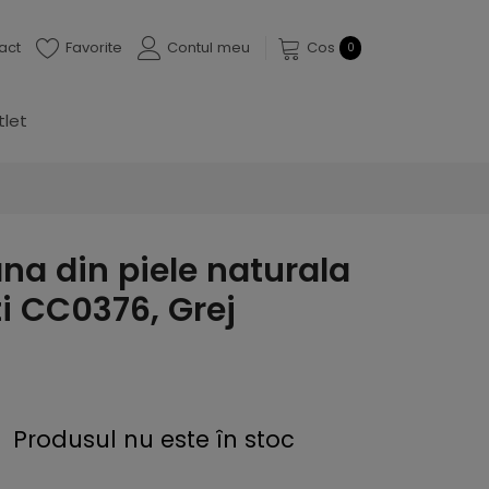
act
Favorite
Contul meu
Cos
0
tlet
a din piele naturala
i CC0376, Grej
Produsul nu este în stoc