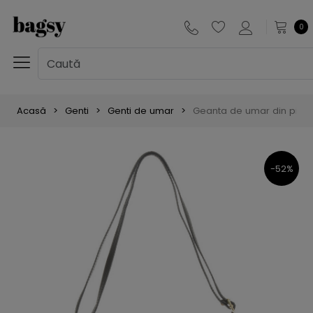
0
Acasă
Genti
Genti de umar
Geanta de umar din piele n
-52%