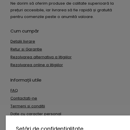
Ne dorim să oferim produse de calitate superioară la
prețuri accesibile, iar livrarea să fie rapidă și gratuită
pentru comenzile peste o anumită valoare.
Cum cumpăr
Detalii livrare
Retur si Garantie
Rezolvarea alternativa a litigiilor
Rezolvarea online a litigiilor
Informații utile
FAQ
Contactati-ne
Termeni si conditii
Date cu caracter personal
Setări de confidențialitate